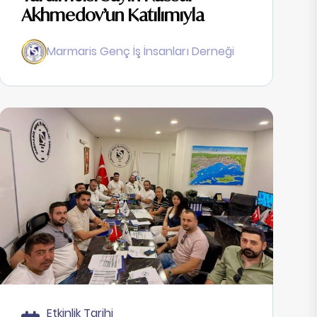
Akhmedov’un Katılımıyla
Marmaris Genç İş İnsanları Derneği
Etkinlik Tarihi