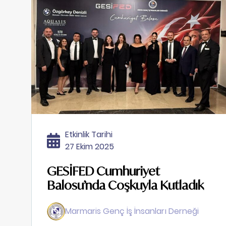
Etkinlik Tarihi
27 Ekim 2025
GESİFED Cumhuriyet
Balosu’nda Coşkuyla Kutladık
Marmaris Genç İş İnsanları Derneği