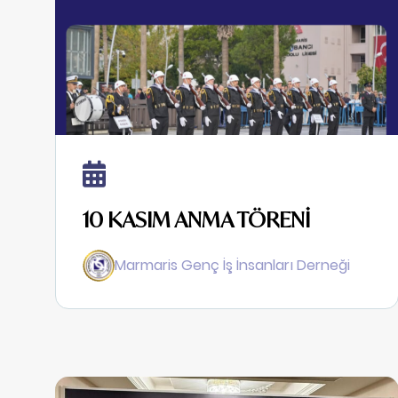
10 KASIM ANMA TÖRENİ
Marmaris Genç İş İnsanları Derneği