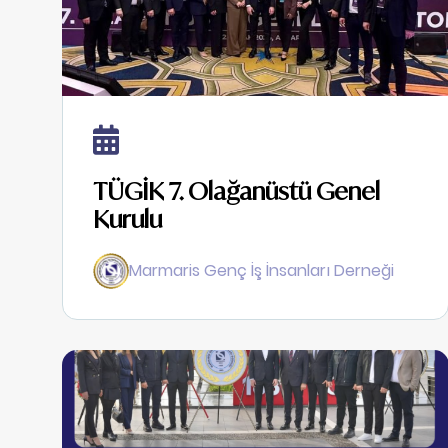
TÜGİK 7. Olağanüstü Genel
Kurulu
Marmaris Genç İş İnsanları Derneği