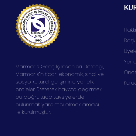
KU
Hakk
Başk
Üyele
Yöne
Marmaris Genç İş İnsanları Derneği,
Önce
Marmaris’in ticari ekonomik, sınai ve
sosyo kültürel gelişimine yönelik
Kuru
projeler üreterek hayata geçirmek,
bu doğrultuda tavsiyelerde
bulunmak yardımcı olmak amacı
ile kurulmuştur.