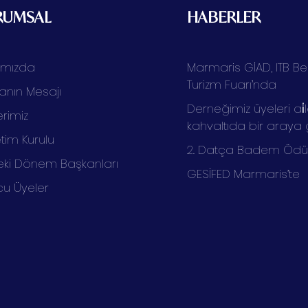
RUMSAL
HABERLER
ımızda
Marmaris GİAD, ITB Ber
Turizm Fuarı’nda
anın Mesajı
Derneğimiz üyeleri ai̇l
rimiz
kahvaltıda bir araya 
tim Kurulu
2. Datça Badem Ödüll
ki Dönem Başkanları
GESİFED Marmaris’te
cu Üyeler