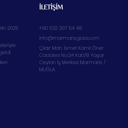
İLETİŞİM
lin 2025
+90 532 307 54 48
info@marmarisgiad.com
eleriyle
Çıldır Mah. İsmet Kamil Öner
geldi
Caddesi No:34 Kat.1/8 Yaşar
eri
Ceylan İş Merkezi Marmaris /
MUĞLA