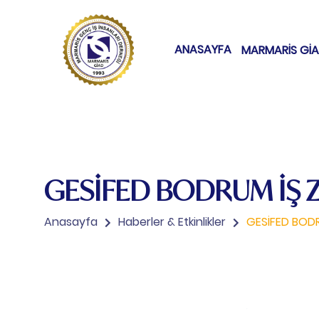
ANASAYFA
MARMARİS Gİ
GESİFED BODRUM İŞ Z
Anasayfa
Haberler & Etkinlikler
GESİFED BODR