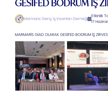
GESİFED BODRUM İŞ Zİ
Etkinlik Ta
Marmaris Genç İş İnsanları Derneği
17 Hazira
MARMARİS GİAD OLARAK GESİFED BODRUM İŞ ZİRVESİN