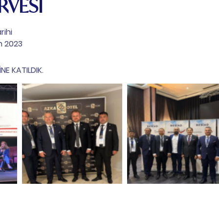
RVESİ
rihi
n 2023
E KATILDIK.