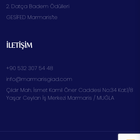
2. Datça Badem Ödülleri
GESİFED Marmaris’te
İLETİŞİM
+90 532 307 54 48
info@marmarisgiad.com
Çıldır Mah. İsmet Kamil Öner Caddesi No:34 Kat.1/8
Yaşar Ceylan İş Merkezi Marmaris / MUĞLA