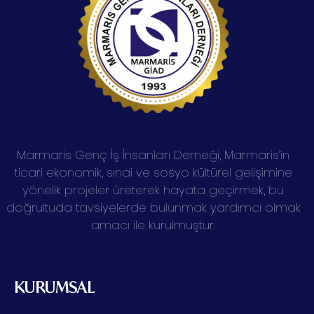
Marmaris Genç İş İnsanları Derneği, Marmaris’in
ticari ekonomik, sınai ve sosyo kültürel gelişimine
yönelik projeler üreterek hayata geçirmek, bu
doğrultuda tavsiyelerde bulunmak yardımcı olmak
amacı ile kurulmuştur.
KURUMSAL