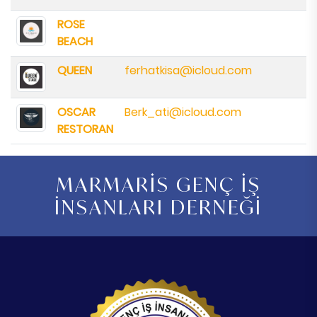
ROSE
BEACH
QUEEN
ferhatkisa@icloud.com
OSCAR
Berk_ati@icloud.com
RESTORAN
MARMARİS GENÇ İŞ
İNSANLARI DERNEĞİ