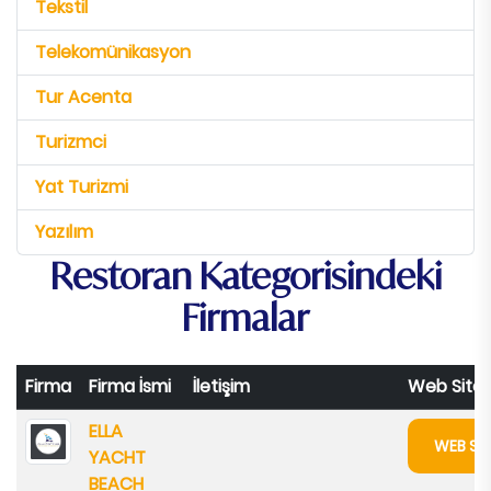
Tekstil
Telekomünikasyon
Tur Acenta
Turizmci
Yat Turizmi
Yazılım
Restoran Kategorisindeki
Firmalar
Firma
Firma İsmi
İletişim
Web Sites
ELLA
WEB SIT
YACHT
BEACH