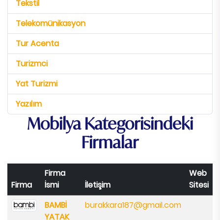
Tekstil
Telekomünikasyon
Tur Acenta
Turizmci
Yat Turizmi
Yazılım
Mobilya Kategorisindeki
Firmalar
Firma
Web
Firma
İsmi
İletişim
Sitesi
BAMBİ
burakkara187@gmail.com
YATAK