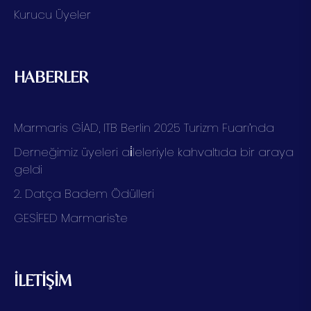
Kurucu Üyeler
HABERLER
Marmaris GİAD, ITB Berlin 2025 Turizm Fuarı’nda
Derneğimiz üyeleri ai̇leleriyle kahvaltıda bir araya
geldi
2. Datça Badem Ödülleri
GESİFED Marmaris’te
İLETİŞİM