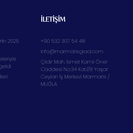
İLETİŞİM
lin 2025
+90 532 307 54 48
info@marmarisgiad.com
eleriyle
Çıldır Mah. İsmet Kamil Öner
geldi
Caddesi No:34 Kat.1/8 Yaşar
eri
Ceylan İş Merkezi Marmaris /
MUĞLA