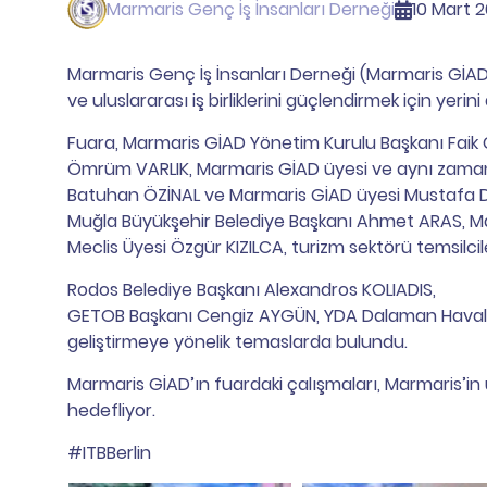
Marmaris Genç İş İnsanları Derneği
10 Mart 
Marmaris Genç İş İnsanları Derneği (Marmaris GİAD)
ve uluslararası iş birliklerini güçlendirmek için yerini 
Fuara, Marmaris GİAD Yönetim Kurulu Başkanı Faik
Ömrüm VARLIK, Marmaris GİAD üyesi ve aynı zaman
Batuhan ÖZİNAL ve Marmaris GİAD üyesi Mustafa DELİ
Muğla Büyükşehir Belediye Başkanı Ahmet ARAS, Ma
Meclis Üyesi Özgür KIZILCA, turizm sektörü temsilciler
Rodos Belediye Başkanı Alexandros KOLIADIS,
GETOB Başkanı Cengiz AYGÜN, YDA Dalaman Havali
geliştirmeye yönelik temaslarda bulundu.
Marmaris GİAD’ın fuardaki çalışmaları, Marmaris’i
hedefliyor.
#ITBBerlin