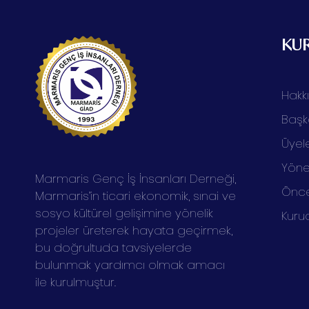
KU
Hakk
Başk
Üyele
Yöne
Marmaris Genç İş İnsanları Derneği,
Önce
Marmaris’in ticari ekonomik, sınai ve
sosyo kültürel gelişimine yönelik
Kuru
projeler üreterek hayata geçirmek,
bu doğrultuda tavsiyelerde
bulunmak yardımcı olmak amacı
ile kurulmuştur.