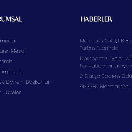
RUMSAL
HABERLER
ımızda
Marmaris GİAD, ITB Ber
Turizm Fuarı’nda
anın Mesajı
Derneğimiz üyeleri ai̇l
rimiz
kahvaltıda bir araya 
tim Kurulu
2. Datça Badem Ödüll
ki Dönem Başkanları
GESİFED Marmaris’te
cu Üyeler