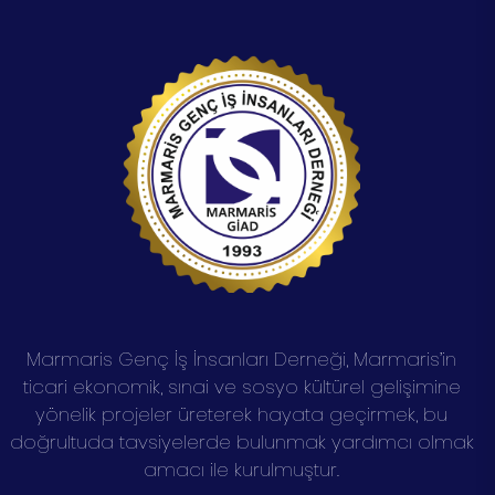
Marmaris Genç İş İnsanları Derneği, Marmaris’in
ticari ekonomik, sınai ve sosyo kültürel gelişimine
yönelik projeler üreterek hayata geçirmek, bu
doğrultuda tavsiyelerde bulunmak yardımcı olmak
amacı ile kurulmuştur.