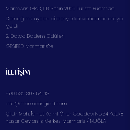
Marmaris GİAD, ITB Berlin 2025 Turizm Fuarı’nda
Derneğimiz üyeleri ai̇leleriyle kahvaltıda bir araya
geldi
2. Datça Badem Ödülleri
GESİFED Marmaris’te
İLETİŞİM
+90 532 307 54 48
info@marmarisgiad.com
Çıldır Mah. İsmet Kamil Öner Caddesi No:34 Kat.1/8
Yaşar Ceylan İş Merkezi Marmaris / MUĞLA