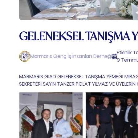
GELENEKSEL TANIŞMA 
Etkinlik Ta
Marmaris Genç İş İnsanları Derneği
9 Temmu
MARMARİS GİAD GELENEKSEL TANIŞMA YEMEĞİ MİRAG
SEKRETERİ SAYIN TANZER POLAT YILMAZ VE ÜYELERİN KA