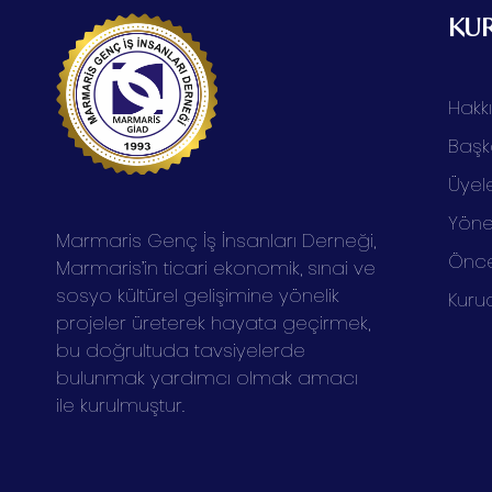
KU
Hakk
Başk
Üyele
Yöne
Marmaris Genç İş İnsanları Derneği,
Önce
Marmaris’in ticari ekonomik, sınai ve
sosyo kültürel gelişimine yönelik
Kuru
projeler üreterek hayata geçirmek,
bu doğrultuda tavsiyelerde
bulunmak yardımcı olmak amacı
ile kurulmuştur.