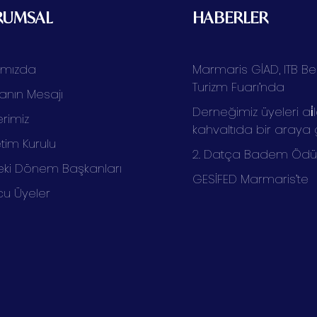
RUMSAL
HABERLER
ımızda
Marmaris GİAD, ITB Ber
Turizm Fuarı’nda
anın Mesajı
Derneğimiz üyeleri ai̇l
rimiz
kahvaltıda bir araya 
tim Kurulu
2. Datça Badem Ödüll
ki Dönem Başkanları
GESİFED Marmaris’te
cu Üyeler