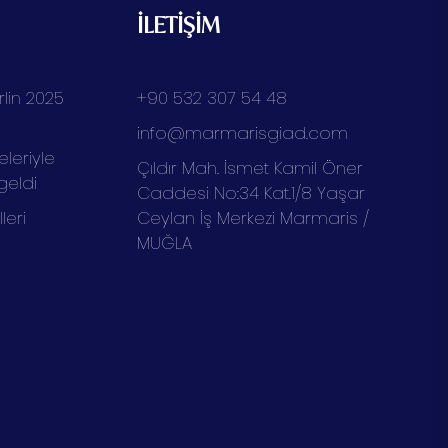
İLETİŞİM
lin 2025
+90 532 307 54 48
info@marmarisgiad.com
eleriyle
Çıldır Mah. İsmet Kamil Öner
geldi
Caddesi No:34 Kat.1/8 Yaşar
eri
Ceylan İş Merkezi Marmaris /
MUĞLA