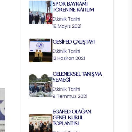
SPOR BAYRAMI
TÖRENİNE KATILIM
Etkinlik Tarihi
19 Mayıs 2021
GESİFED ÇALIŞTAYI
Etkinlik Tarihi
12 Haziran 2021
GELENEKSEL TANIŞMA
YEMEĞİ
Etkinlik Tarihi
9 Temmuz 2021
EGAFED OLAĞAN
GENEL KURUL
TOPLANTISI