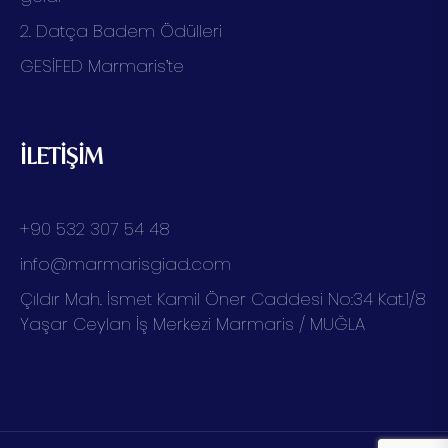
2. Datça Badem Ödülleri
GESİFED Marmaris’te
İLETİŞİM
+90 532 307 54 48
info@marmarisgiad.com
Çıldır Mah. İsmet Kamil Öner Caddesi No:34 Kat.1/8
Yaşar Ceylan İş Merkezi Marmaris / MUĞLA