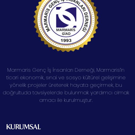
Marmaris Genç İş İnsanları Derneği, Marmaris’in
ticari ekonomik, sınai ve sosyo kültürel gelişimine
yönelik projeler üreterek hayata geçirmek, bu
doğrultuda tavsiyelerde bulunmak yardımcı olmak
amacı ile kurulmuştur.
KURUMSAL