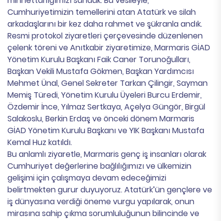
minnettarlığımızı sunduk. Bu vesileyle,
Cumhuriyetimizin temellerini atan Atatürk ve silah
arkadaşlarını bir kez daha rahmet ve şükranla andık.​
Resmi protokol ziyaretleri çerçevesinde düzenlenen
çelenk töreni ve Anıtkabir ziyaretimize, Marmaris GİAD
Yönetim Kurulu Başkanı Faik Caner Torunoğulları,
Başkan Vekili Mustafa Gökmen, Başkan Yardımcısı
Mehmet Ünal, Genel Sekreter Tarkan Çilingir, Sayman
Memiş Türedi, Yönetim Kurulu Üyeleri Burcu Erdemir,
Özdemir İnce, Yılmaz Sertkaya, Açelya Güngör, Birgül
Salakoslu, Berkin Erdaş ve önceki dönem Marmaris
GİAD Yönetim Kurulu Başkanı ve YIK Başkanı Mustafa
Kemal Huz katıldı.​
Bu anlamlı ziyaretle, Marmaris genç iş insanları olarak
Cumhuriyet değerlerine bağlılığımızı ve ülkemizin
gelişimi için çalışmaya devam edeceğimizi
belirtmekten gurur duyuyoruz. Atatürk’ün gençlere ve
iş dünyasına verdiği öneme vurgu yapılarak, onun
mirasına sahip çıkma sorumluluğunun bilincinde ve