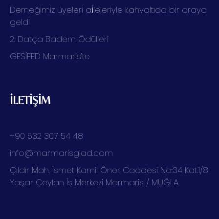
Derneğimiz üyeleri ai̇leleriyle kahvaltıda bir araya
geldi
2. Datça Badem Ödülleri
GESİFED Marmaris’te
İLETİŞİM
+90 532 307 54 48
info@marmarisgiad.com
Çıldır Mah. İsmet Kamil Öner Caddesi No:34 Kat.1/8
Yaşar Ceylan İş Merkezi Marmaris / MUĞLA