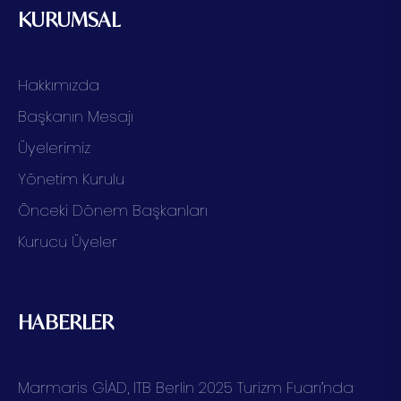
KURUMSAL
Hakkımızda
Başkanın Mesajı
Üyelerimiz
Yönetim Kurulu
Önceki Dönem Başkanları
Kurucu Üyeler
HABERLER
Marmaris GİAD, ITB Berlin 2025 Turizm Fuarı’nda