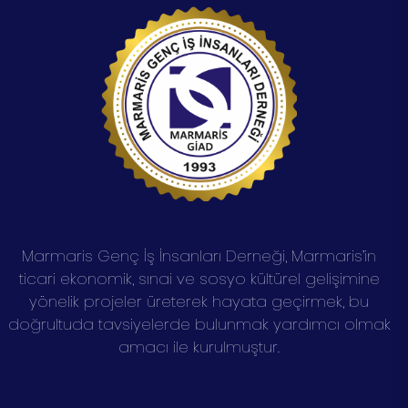
Marmaris Genç İş İnsanları Derneği, Marmaris’in
ticari ekonomik, sınai ve sosyo kültürel gelişimine
yönelik projeler üreterek hayata geçirmek, bu
doğrultuda tavsiyelerde bulunmak yardımcı olmak
amacı ile kurulmuştur.