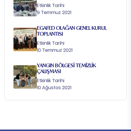
Etkinlik Tarihi
9 Temmuz 2021
EGAFED OLAĞAN GENEL KURUL
TOPLANTISI
Etkinlik Tarihi
10 Temmuz 2021
YANGIN BÖLGESİ TEMİZLİK
ÇALIŞMASI
Etkinlik Tarihi
10 Ağustos 2021