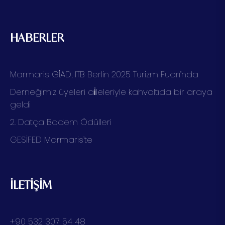
HABERLER
Marmaris GİAD, ITB Berlin 2025 Turizm Fuarı’nda
Derneğimiz üyeleri ai̇leleriyle kahvaltıda bir araya
geldi
2. Datça Badem Ödülleri
GESİFED Marmaris’te
İLETİŞİM
+90 532 307 54 48