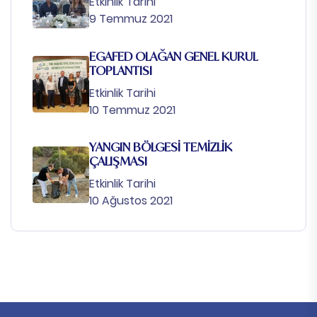
Etkinlik Tarihi
9 Temmuz 2021
EGAFED OLAĞAN GENEL KURUL
TOPLANTISI
Etkinlik Tarihi
10 Temmuz 2021
YANGIN BÖLGESİ TEMİZLİK
ÇALIŞMASI
Etkinlik Tarihi
10 Ağustos 2021