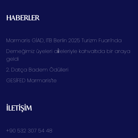
HABERLER
Marmaris GİAD, ITB Berlin 2025 Turizm Fuarı’nda
Derneğimiz üyeleri ai̇leleriyle kahvaltıda bir araya
geldi
2. Datça Badem Ödülleri
GESİFED Marmaris’te
İLETİŞİM
+90 532 307 54 48