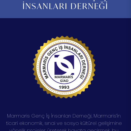
İNSANLARI DERNEĞİ
Marmaris Genç İş İnsanları Derneği, Marmaris’in
ticari ekonomik, sınai ve sosyo kültürel gelişimine
yönelik projeler üreterek hayata geçirmek, bu