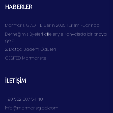
HABERLER
Marmaris GİAD, ITB Berlin 2025 Turizm Fuarı’nda
Derneğimiz üyeleri ai̇leleriyle kahvaltıda bir araya
geldi
2. Datça Badem Ödülleri
GESİFED Marmaris’te
İLETİŞİM
+90 532 307 54 48
info@marmarisgiad.com