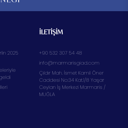
İLETİŞİM
lin 2025
+90 532 307 54 48
info@marmarisgiad.com
eleriyle
Çıldır Mah. İsmet Kamil Öner
geldi
Caddesi No:34 Kat.1/8 Yaşar
eri
Ceylan İş Merkezi Marmaris /
MUĞLA