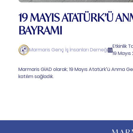
19 MAYIS ATATÜRK’Ü A
BAYRAMI
Etkinlik Ta
Marmaris Genç İş İnsanları Derneği
19 Mayıs
Marmaris GİAD olarak; 19 Mayıs Atatürk’ü Anma G
katılım sağladık.​
MARM