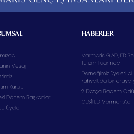
RUMSAL
HABERLER
ımızda
Marmaris GİAD, ITB Ber
Turizm Fuarı’nda
anın Mesajı
Derneğimiz üyeleri ai̇l
rimiz
kahvaltıda bir araya 
tim Kurulu
2. Datça Badem Ödüll
ki Dönem Başkanları
GESİFED Marmaris’te
cu Üyeler