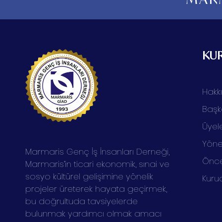
KU
Hakk
Başk
Üyele
Yöne
Marmaris Genç İş İnsanları Derneği,
Önce
Marmaris’in ticari ekonomik, sınai ve
sosyo kültürel gelişimine yönelik
Kuru
projeler üreterek hayata geçirmek,
bu doğrultuda tavsiyelerde
bulunmak yardımcı olmak amacı