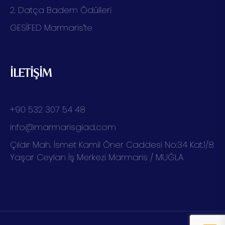
2. Datça Badem Ödülleri
GESİFED Marmaris’te
İLETİŞİM
+90 532 307 54 48
info@marmarisgiad.com
Çıldır Mah. İsmet Kamil Öner Caddesi No:34 Kat.1/8
Yaşar Ceylan İş Merkezi Marmaris / MUĞLA