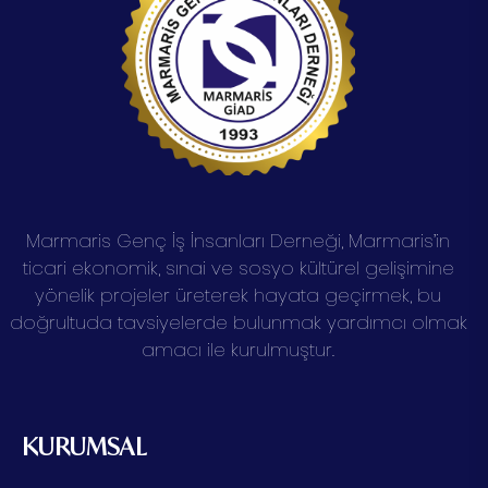
Marmaris Genç İş İnsanları Derneği, Marmaris’in
ticari ekonomik, sınai ve sosyo kültürel gelişimine
yönelik projeler üreterek hayata geçirmek, bu
doğrultuda tavsiyelerde bulunmak yardımcı olmak
amacı ile kurulmuştur.
KURUMSAL