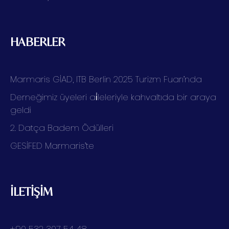
HABERLER
Marmaris GİAD, ITB Berlin 2025 Turizm Fuarı’nda
Derneğimiz üyeleri ai̇leleriyle kahvaltıda bir araya
geldi
2. Datça Badem Ödülleri
GESİFED Marmaris’te
İLETİŞİM