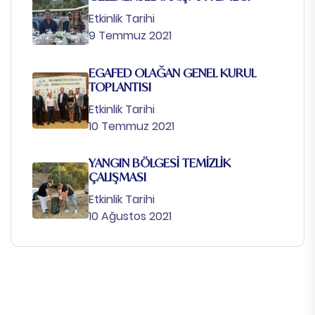
Etkinlik Tarihi
9 Temmuz 2021
EGAFED OLAĞAN GENEL KURUL
TOPLANTISI
Etkinlik Tarihi
10 Temmuz 2021
YANGIN BÖLGESİ TEMİZLİK
ÇALIŞMASI
Etkinlik Tarihi
10 Ağustos 2021