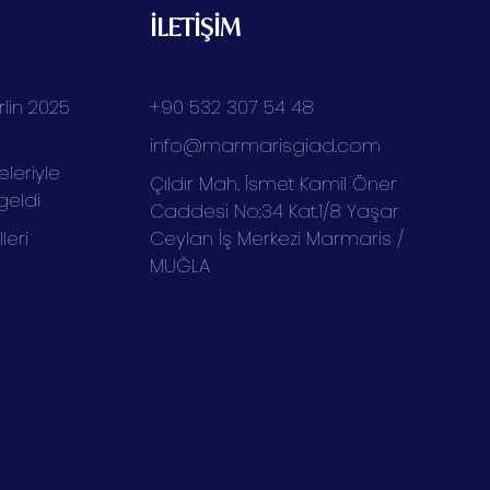
İLETİŞİM
lin 2025
+90 532 307 54 48
info@marmarisgiad.com
eleriyle
Çıldır Mah. İsmet Kamil Öner
geldi
Caddesi No:34 Kat.1/8 Yaşar
eri
Ceylan İş Merkezi Marmaris /
MUĞLA