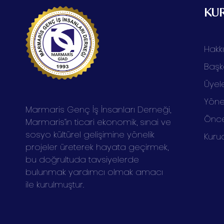
KU
Hakk
Başk
Üyele
Yöne
Marmaris Genç İş İnsanları Derneği,
Önce
Marmaris’in ticari ekonomik, sınai ve
sosyo kültürel gelişimine yönelik
Kuru
projeler üreterek hayata geçirmek,
bu doğrultuda tavsiyelerde
bulunmak yardımcı olmak amacı
ile kurulmuştur.