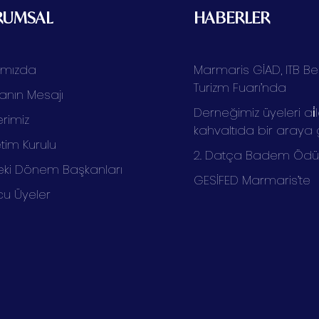
RUMSAL
HABERLER
ımızda
Marmaris GİAD, ITB Ber
Turizm Fuarı’nda
anın Mesajı
Derneğimiz üyeleri ai̇l
rimiz
kahvaltıda bir araya 
tim Kurulu
2. Datça Badem Ödüll
ki Dönem Başkanları
GESİFED Marmaris’te
cu Üyeler