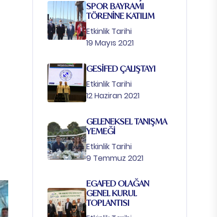
SPOR BAYRAMI
TÖRENİNE KATILIM
Etkinlik Tarihi
19 Mayıs 2021
GESİFED ÇALIŞTAYI
Etkinlik Tarihi
12 Haziran 2021
GELENEKSEL TANIŞMA
YEMEĞİ
Etkinlik Tarihi
9 Temmuz 2021
EGAFED OLAĞAN
GENEL KURUL
TOPLANTISI