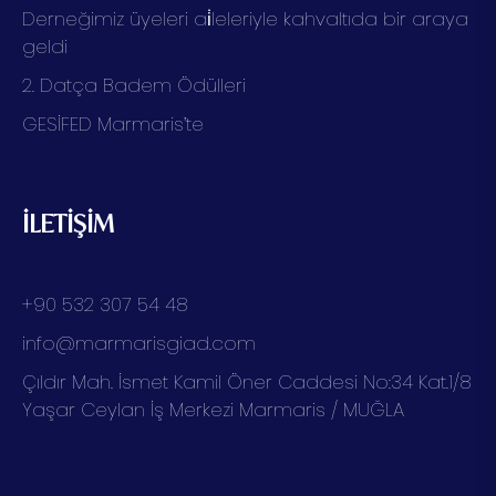
Derneğimiz üyeleri ai̇leleriyle kahvaltıda bir araya
geldi
2. Datça Badem Ödülleri
GESİFED Marmaris’te
İLETİŞİM
+90 532 307 54 48
info@marmarisgiad.com
Çıldır Mah. İsmet Kamil Öner Caddesi No:34 Kat.1/8
Yaşar Ceylan İş Merkezi Marmaris / MUĞLA