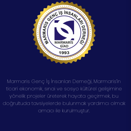
Marmaris Genç İş İnsanları Derneği, Marmaris’in
ticari ekonomik, sınai ve sosyo kültürel gelişimine
yönelik projeler üreterek hayata geçirmek, bu
doğrultuda tavsiyelerde bulunmak yardımcı olmak
amacı ile kurulmuştur.