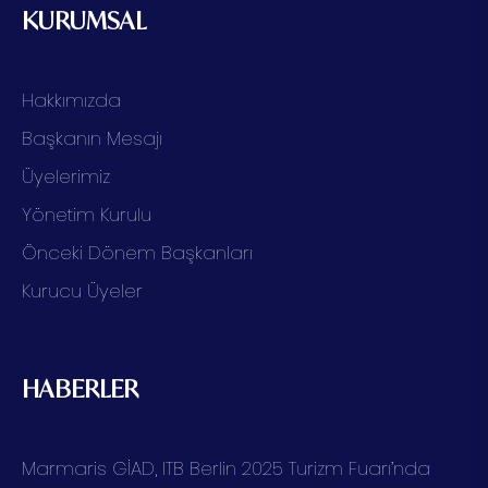
KURUMSAL
Hakkımızda
Başkanın Mesajı
Üyelerimiz
Yönetim Kurulu
Önceki Dönem Başkanları
Kurucu Üyeler
HABERLER
Marmaris GİAD, ITB Berlin 2025 Turizm Fuarı’nda