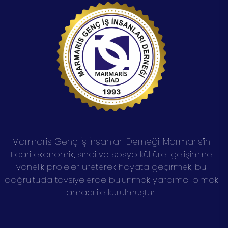
Marmaris Genç İş İnsanları Derneği, Marmaris’in
ticari ekonomik, sınai ve sosyo kültürel gelişimine
yönelik projeler üreterek hayata geçirmek, bu
doğrultuda tavsiyelerde bulunmak yardımcı olmak
amacı ile kurulmuştur.