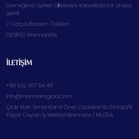
Derneğimiz üyeleri ai̇leleriyle kahvaltıda bir araya
geldi
2. Datça Badem Ödülleri
GESİFED Marmaris’te
İLETİŞİM
+90 532 307 54 48
info@marmarisgiad.com
Çıldır Mah. İsmet Kamil Öner Caddesi No:34 Kat.1/8
Yaşar Ceylan İş Merkezi Marmaris / MUĞLA