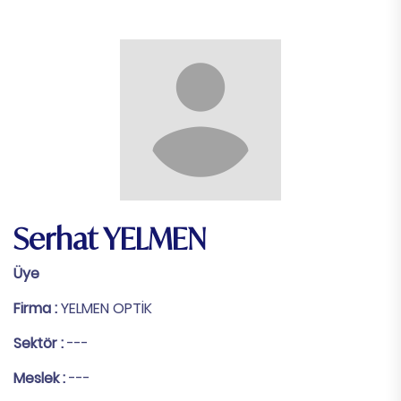
Serhat YELMEN
Üye
Firma :
YELMEN OPTİK
Sektör :
---
Meslek :
---