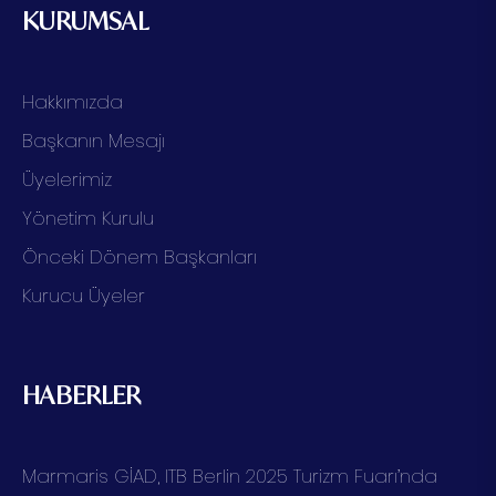
KURUMSAL
Hakkımızda
Başkanın Mesajı
Üyelerimiz
Yönetim Kurulu
Önceki Dönem Başkanları
Kurucu Üyeler
HABERLER
Marmaris GİAD, ITB Berlin 2025 Turizm Fuarı’nda