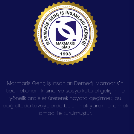
Marmaris Genç İş İnsanları Derneği, Marmaris’in
ticari ekonomik, sınai ve sosyo kültürel gelişimine
yönelik projeler üreterek hayata geçirmek, bu
doğrultuda tavsiyelerde bulunmak yardımcı olmak
amacı ile kurulmuştur.