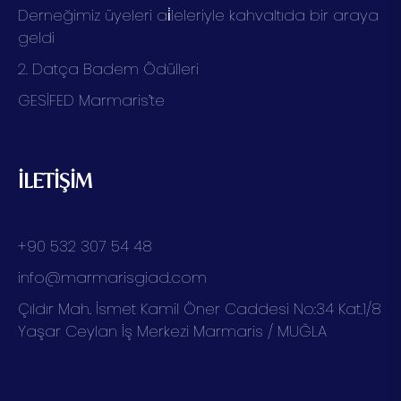
Derneğimiz üyeleri ai̇leleriyle kahvaltıda bir araya
geldi
2. Datça Badem Ödülleri
GESİFED Marmaris’te
İLETİŞİM
+90 532 307 54 48
info@marmarisgiad.com
Çıldır Mah. İsmet Kamil Öner Caddesi No:34 Kat.1/8
Yaşar Ceylan İş Merkezi Marmaris / MUĞLA