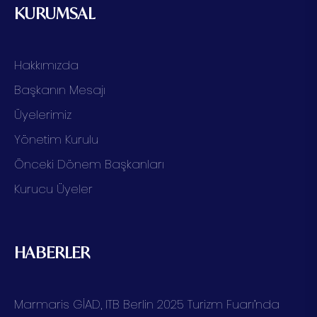
KURUMSAL
Hakkımızda
Başkanın Mesajı
Üyelerimiz
Yönetim Kurulu
Önceki Dönem Başkanları
Kurucu Üyeler
HABERLER
Marmaris GİAD, ITB Berlin 2025 Turizm Fuarı’nda