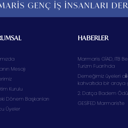
ARİS GENÇ İŞ İNSANLARI DE
RUMSAL
HABERLER
ımızda
Marmaris GİAD, ITB Ber
Turizm Fuarı’nda
anın Mesajı
Derneğimiz üyeleri ai̇l
rimiz
kahvaltıda bir araya 
tim Kurulu
2. Datça Badem Ödüll
ki Dönem Başkanları
GESİFED Marmaris’te
cu Üyeler