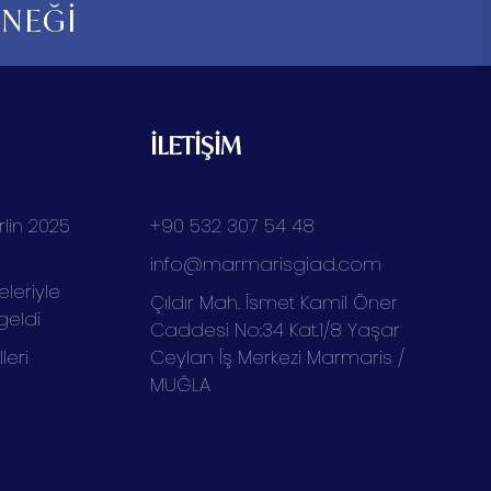
RNEĞİ
İLETİŞİM
lin 2025
+90 532 307 54 48
info@marmarisgiad.com
eleriyle
Çıldır Mah. İsmet Kamil Öner
geldi
Caddesi No:34 Kat.1/8 Yaşar
eri
Ceylan İş Merkezi Marmaris /
MUĞLA