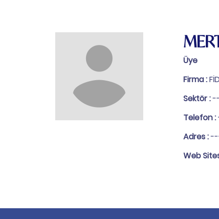
MERT
Üye
Firma :
Fİ
Sektör :
-
Telefon :
Adres :
--
Web Sites