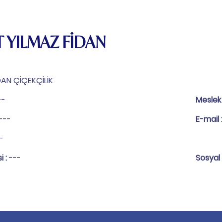
 YILMAZ FİDAN
DAN ÇİÇEKÇİLİK
--
Meslek
---
E-mail 
-
i :
---
Sosyal