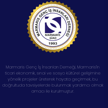
Marmaris Genç İş İnsanları Derneği, Marmaris’in
ticari ekonomik, sınai ve sosyo kültürel gelişimine
yönelik projeler üreterek hayata geçirmek, bu
doğrultuda tavsiyelerde bulunmak yardımcı olmak
amacı ile kurulmuştur.