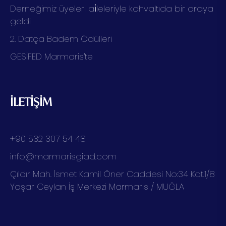
Derneğimiz üyeleri ai̇leleriyle kahvaltıda bir araya
geldi
2. Datça Badem Ödülleri
GESİFED Marmaris’te
İLETİŞİM
+90 532 307 54 48
info@marmarisgiad.com
Çıldır Mah. İsmet Kamil Öner Caddesi No:34 Kat.1/8
Yaşar Ceylan İş Merkezi Marmaris / MUĞLA