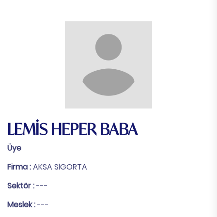
LEMİS HEPER BABA
Üye
Firma :
AKSA SİGORTA
Sektör :
---
Meslek :
---