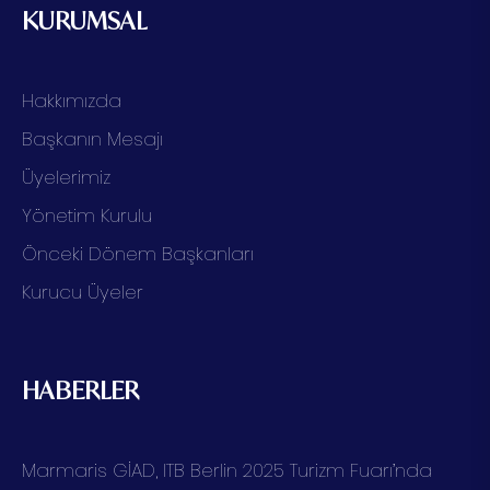
KURUMSAL
Hakkımızda
Başkanın Mesajı
Üyelerimiz
Yönetim Kurulu
Önceki Dönem Başkanları
Kurucu Üyeler
HABERLER
Marmaris GİAD, ITB Berlin 2025 Turizm Fuarı’nda