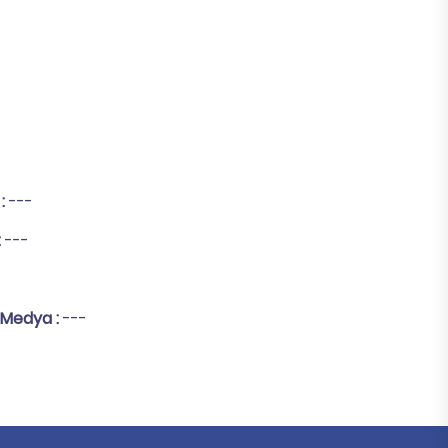
 :
---
:
---
 Medya :
---