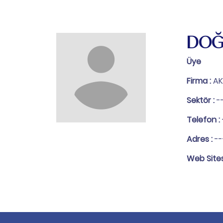
DOĞ
Üye
Firma :
AK
Sektör :
-
Telefon :
Adres :
--
Web Sites