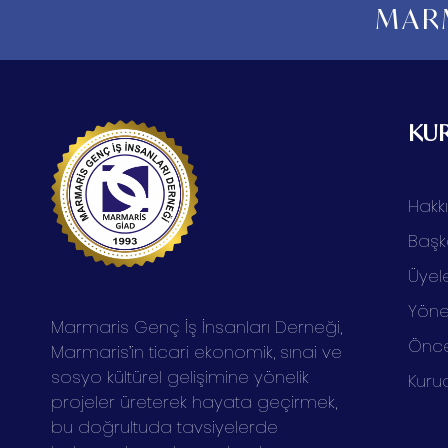
MARM
KU
Hakk
Başk
Üyele
Yöne
Marmaris Genç İş İnsanları Derneği,
Önce
Marmaris’in ticari ekonomik, sınai ve
sosyo kültürel gelişimine yönelik
Kuru
projeler üreterek hayata geçirmek,
bu doğrultuda tavsiyelerde