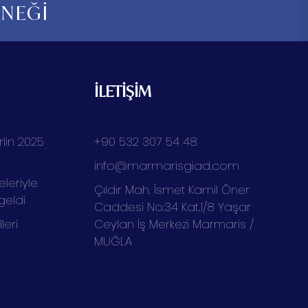
RNEĞİ
İLETİŞİM
lin 2025
+90 532 307 54 48
info@marmarisgiad.com
eleriyle
Çıldır Mah. İsmet Kamil Öner
geldi
Caddesi No:34 Kat.1/8 Yaşar
eri
Ceylan İş Merkezi Marmaris /
MUĞLA