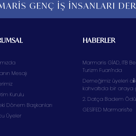
ARİS GENÇ İŞ İNSANLARI DE
RUMSAL
HABERLER
ımızda
Marmaris GİAD, ITB Ber
Turizm Fuarı’nda
anın Mesajı
Derneğimiz üyeleri ai̇l
rimiz
kahvaltıda bir araya 
tim Kurulu
2. Datça Badem Ödüll
ki Dönem Başkanları
GESİFED Marmaris’te
cu Üyeler