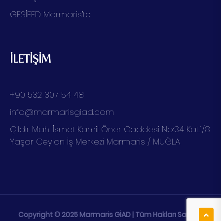
GESİFED Marmaris’te
İLETİŞİM
+90 532 307 54 48
info@marmarisgiad.com
Çıldır Mah. İsmet Kamil Öner Caddesi No:34 Kat.1/8
Yaşar Ceylan İş Merkezi Marmaris / MUĞLA
Copyright © 2025
Marmaris GİAD
| Tüm Hakları Saklıdır.