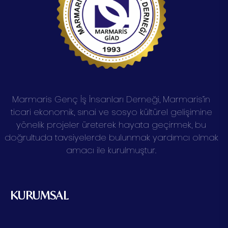
Marmaris Genç İş İnsanları Derneği, Marmaris’in
ticari ekonomik, sınai ve sosyo kültürel gelişimine
yönelik projeler üreterek hayata geçirmek, bu
doğrultuda tavsiyelerde bulunmak yardımcı olmak
amacı ile kurulmuştur.
KURUMSAL