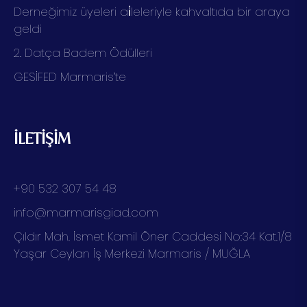
Derneğimiz üyeleri ai̇leleriyle kahvaltıda bir araya
geldi
2. Datça Badem Ödülleri
GESİFED Marmaris’te
İLETİŞİM
+90 532 307 54 48
info@marmarisgiad.com
Çıldır Mah. İsmet Kamil Öner Caddesi No:34 Kat.1/8
Yaşar Ceylan İş Merkezi Marmaris / MUĞLA