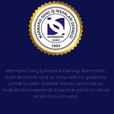
Marmaris Genç İş İnsanları Derneği, Marmaris’in
ticari ekonomik, sınai ve sosyo kültürel gelişimine
yönelik projeler üreterek hayata geçirmek, bu
doğrultuda tavsiyelerde bulunmak yardımcı olmak
amacı ile kurulmuştur.