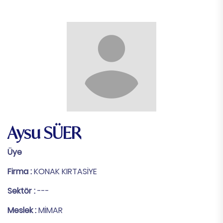
Aysu SÜER
Üye
Firma :
KONAK KIRTASİYE
Sektör :
---
Meslek :
MİMAR