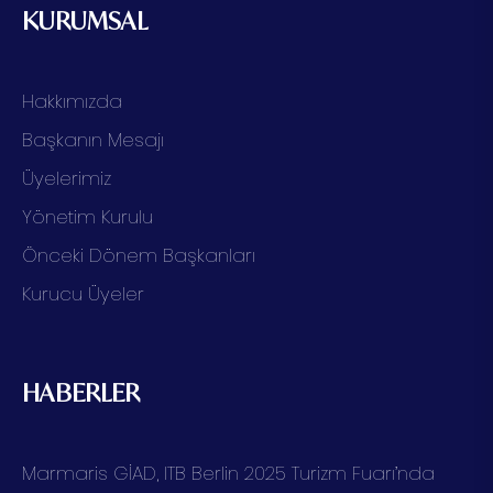
KURUMSAL
Hakkımızda
Başkanın Mesajı
Üyelerimiz
Yönetim Kurulu
Önceki Dönem Başkanları
Kurucu Üyeler
HABERLER
Marmaris GİAD, ITB Berlin 2025 Turizm Fuarı’nda