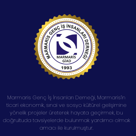
Marmaris Genç İş İnsanları Derneği, Marmaris’in
ticari ekonomik, sınai ve sosyo kültürel gelişimine
yönelik projeler üreterek hayata geçirmek, bu
doğrultuda tavsiyelerde bulunmak yardımcı olmak
amacı ile kurulmuştur.