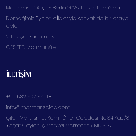
Marmaris GİAD, ITB Berlin 2025 Turizm Fuarı’nda
Derneğimiz üyeleri ai̇leleriyle kahvaltıda bir araya
geldi
2. Datça Badem Ödülleri
GESİFED Marmaris’te
İLETİŞİM
+90 532 307 54 48
info@marmarisgiad.com
Çıldır Mah. İsmet Kamil Öner Caddesi No:34 Kat.1/8
Yaşar Ceylan İş Merkezi Marmaris / MUĞLA