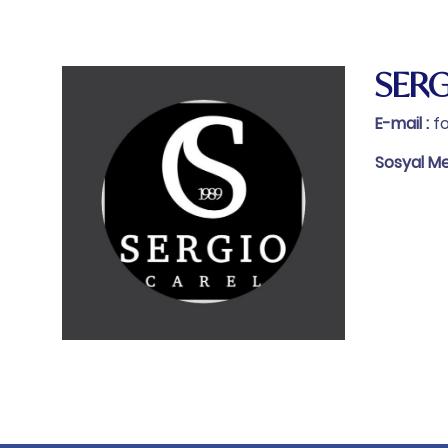
SER
E-mail :
f
Sosyal M