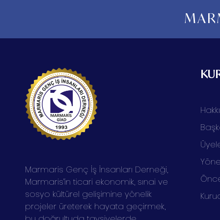
MARM
KU
Hakk
Başk
Üyele
Yöne
Marmaris Genç İş İnsanları Derneği,
Önce
Marmaris’in ticari ekonomik, sınai ve
sosyo kültürel gelişimine yönelik
Kuru
projeler üreterek hayata geçirmek,
bu doğrultuda tavsiyelerde