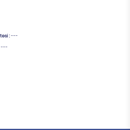
tesi :
---
:
---