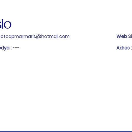
GİO
ootcapmarmaris@hotmail.com
Web Si
edya :
---
Adres 