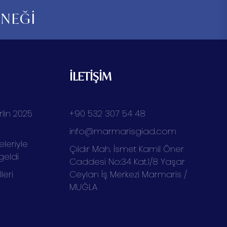
RNEĞİ
İLETİŞİM
lin 2025
+90 532 307 54 48
info@marmarisgiad.com
eleriyle
Çıldır Mah. İsmet Kamil Öner
geldi
Caddesi No:34 Kat.1/8 Yaşar
eri
Ceylan İş Merkezi Marmaris /
MUĞLA