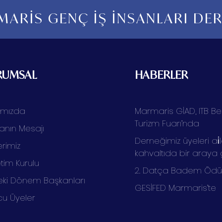
ARİS GENÇ İŞ İNSANLARI DE
RUMSAL
HABERLER
ımızda
Marmaris GİAD, ITB Ber
Turizm Fuarı’nda
anın Mesajı
Derneğimiz üyeleri ai̇l
rimiz
kahvaltıda bir araya 
tim Kurulu
2. Datça Badem Ödüll
ki Dönem Başkanları
GESİFED Marmaris’te
cu Üyeler