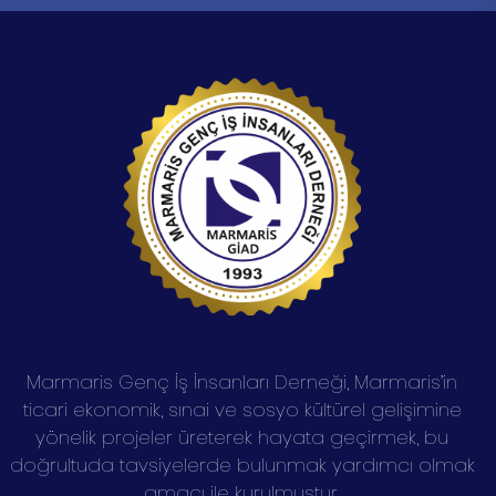
Marmaris Genç İş İnsanları Derneği, Marmaris’in
ticari ekonomik, sınai ve sosyo kültürel gelişimine
yönelik projeler üreterek hayata geçirmek, bu
doğrultuda tavsiyelerde bulunmak yardımcı olmak
amacı ile kurulmuştur.