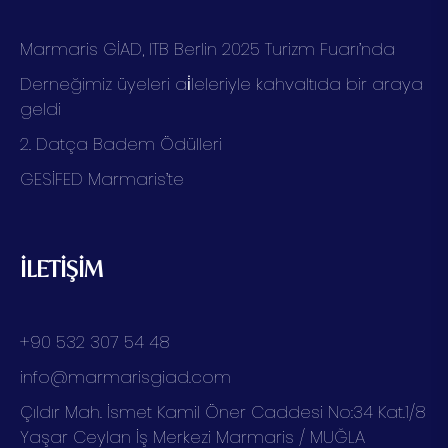
Marmaris GİAD, ITB Berlin 2025 Turizm Fuarı’nda
Derneğimiz üyeleri ai̇leleriyle kahvaltıda bir araya
geldi
2. Datça Badem Ödülleri
GESİFED Marmaris’te
İLETİŞİM
+90 532 307 54 48
info@marmarisgiad.com
Çıldır Mah. İsmet Kamil Öner Caddesi No:34 Kat.1/8
Yaşar Ceylan İş Merkezi Marmaris / MUĞLA