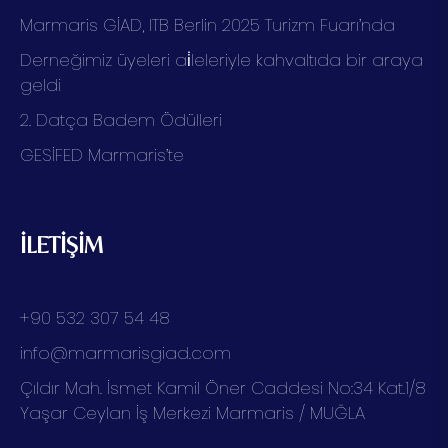
Marmaris GİAD, ITB Berlin 2025 Turizm Fuarı’nda
Derneğimiz üyeleri ai̇leleriyle kahvaltıda bir araya
geldi
2. Datça Badem Ödülleri
GESİFED Marmaris’te
İLETİŞİM
+90 532 307 54 48
info@marmarisgiad.com
Çıldır Mah. İsmet Kamil Öner Caddesi No:34 Kat.1/8
Yaşar Ceylan İş Merkezi Marmaris / MUĞLA