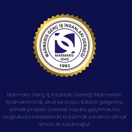
Marmaris Genç İş İnsanları Derneği, Marmaris’in
ticari ekonomik, sınai ve sosyo kültürel gelişimine
yönelik projeler üreterek hayata geçirmek, bu
doğrultuda tavsiyelerde bulunmak yardımcı olmak
amacı ile kurulmuştur.