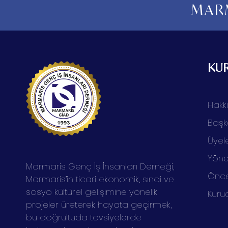
MARM
KU
Hakk
Başk
Üyele
Yöne
Marmaris Genç İş İnsanları Derneği,
Önce
Marmaris’in ticari ekonomik, sınai ve
sosyo kültürel gelişimine yönelik
Kuru
projeler üreterek hayata geçirmek,
bu doğrultuda tavsiyelerde