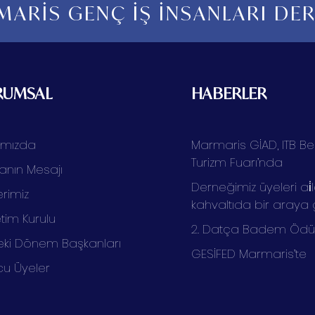
ARİS GENÇ İŞ İNSANLARI DE
RUMSAL
HABERLER
ımızda
Marmaris GİAD, ITB Ber
Turizm Fuarı’nda
anın Mesajı
Derneğimiz üyeleri ai̇l
rimiz
kahvaltıda bir araya 
tim Kurulu
2. Datça Badem Ödüll
ki Dönem Başkanları
GESİFED Marmaris’te
cu Üyeler