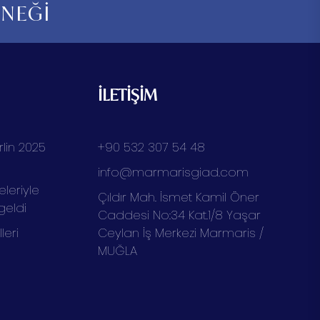
RNEĞİ
İLETİŞİM
lin 2025
+90 532 307 54 48
info@marmarisgiad.com
eleriyle
Çıldır Mah. İsmet Kamil Öner
geldi
Caddesi No:34 Kat.1/8 Yaşar
eri
Ceylan İş Merkezi Marmaris /
MUĞLA