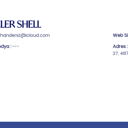
LER SHELL
rhandeniz@icloud.com
Web Si
edya :
---
Adres 
27, 48