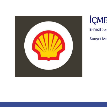
İÇME
E-mail :
e
Sosyal M